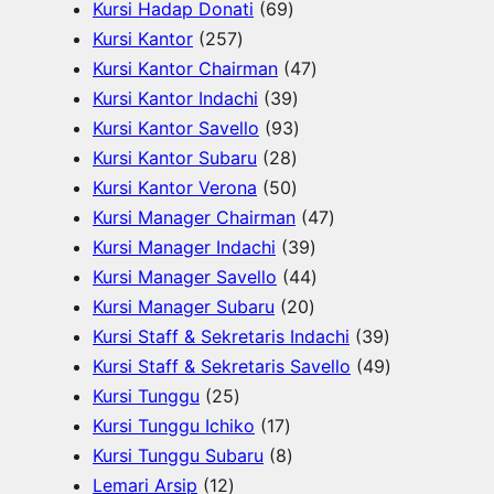
9
6
r
P
o
d
k
Kursi Hadap Donati
69
P
2
9
o
r
d
u
Kursi Kantor
257
r
5
P
d
o
u
4
k
Kursi Kantor Chairman
47
o
7
r
3
u
d
k
7
Kursi Kantor Indachi
39
d
P
o
9
9
k
u
P
Kursi Kantor Savello
93
u
r
d
2
P
3
k
r
Kursi Kantor Subaru
28
k
o
u
8
5
r
P
o
Kursi Kantor Verona
50
d
k
P
0
o
r
d
4
Kursi Manager Chairman
47
u
r
P
d
o
3
u
7
Kursi Manager Indachi
39
k
o
r
u
d
9
k
4
P
Kursi Manager Savello
44
d
o
k
u
2
P
4
r
Kursi Manager Subaru
20
u
d
k
0
r
P
o
3
Kursi Staff & Sekretaris Indachi
39
k
u
P
o
r
d
9
4
Kursi Staff & Sekretaris Savello
49
2
k
r
d
o
u
P
9
Kursi Tunggu
25
5
1
o
u
d
k
r
P
Kursi Tunggu Ichiko
17
P
7
8
d
k
u
o
r
Kursi Tunggu Subaru
8
1
r
P
P
u
k
d
o
Lemari Arsip
12