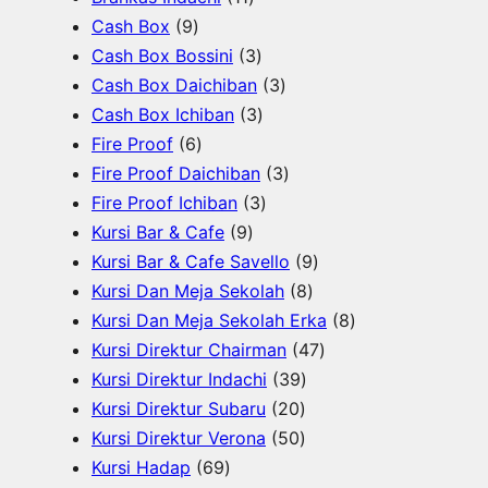
9
r
u
1
r
o
k
d
Cash Box
9
P
o
k
P
o
d
3
u
Cash Box Bossini
3
r
d
r
d
u
P
3
k
Cash Box Daichiban
3
o
u
o
u
k
r
3
P
Cash Box Ichiban
3
d
6
k
d
k
o
P
r
Fire Proof
6
u
P
u
d
r
o
3
Fire Proof Daichiban
3
k
r
k
u
o
3
d
P
Fire Proof Ichiban
3
o
9
k
d
P
u
r
Kursi Bar & Cafe
9
d
P
u
r
k
o
9
Kursi Bar & Cafe Savello
9
u
r
k
o
d
8
P
Kursi Dan Meja Sekolah
8
k
o
d
u
P
r
8
Kursi Dan Meja Sekolah Erka
8
d
u
k
r
o
4
P
Kursi Direktur Chairman
47
u
k
3
o
d
7
r
Kursi Direktur Indachi
39
k
2
9
d
u
P
o
Kursi Direktur Subaru
20
0
5
P
u
k
r
d
Kursi Direktur Verona
50
6
P
0
r
k
o
u
Kursi Hadap
69