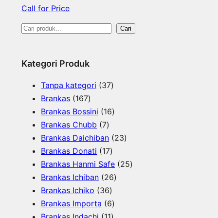
Call for Price
S
Cari
e
a
Kategori Produk
r
3
Tanpa kategori
37
c
1
7
Brankas
167
h
6
P
1
Brankas Bossini
16
7
7
r
6
Brankas Chubb
7
P
P
o
P
2
Brankas Daichiban
23
r
r
1
d
r
3
Brankas Donati
17
o
o
7
u
o
P
2
Brankas Hanmi Safe
25
d
d
P
k
d
2
r
5
Brankas Ichiban
26
u
u
3
r
u
6
o
P
Brankas Ichiko
36
k
k
6
o
k
6
P
d
r
Brankas Importa
6
P
d
1
P
r
u
o
Brankas Indachi
11