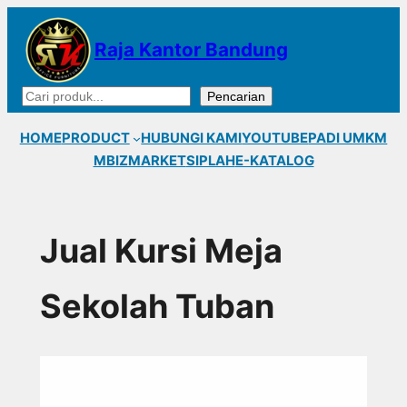
Lewati
ke
Raja Kantor Bandung
konten
Cari
Pencarian
HOME
PRODUCT
HUBUNGI KAMI
YOUTUBE
PADI UMKM
MBIZMARKET
SIPLAH
E-KATALOG
Jual Kursi Meja
Sekolah Tuban