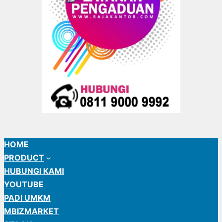
HOME
PRODUCT
HUBUNGI KAMI
YOUTUBE
PADI UMKM
MBIZMARKET