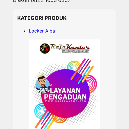
Diskon 0822 1003 0307
h
KATEGORI PRODUK
Locker Alba