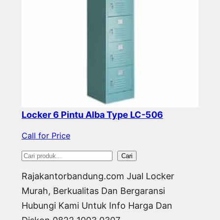
Locker 6 Pintu Alba Type LC-506
Call for Price
S
Cari
e
Rajakantorbandung.com Jual Locker
a
Murah, Berkualitas Dan Bergaransi
r
Hubungi Kami Untuk Info Harga Dan
c