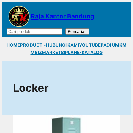
Lewati
ke
Raja Kantor Bandung
konten
Cari
Pencarian
HOME
PRODUCT
HUBUNGI KAMI
YOUTUBE
PADI UMKM
MBIZMARKET
SIPLAH
E-KATALOG
Locker