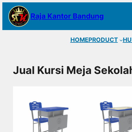
Lewati
Raja Kantor Bandung
ke
konten
HOME
PRODUCT
HU
Jual Kursi Meja Sekol