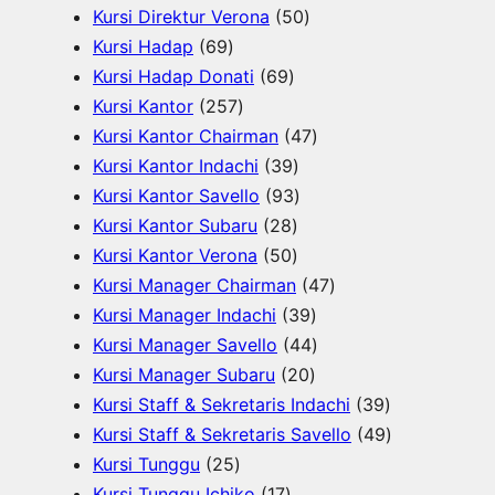
0
5
P
u
k
r
d
Kursi Direktur Verona
50
6
P
0
r
k
o
u
Kursi Hadap
69
9
6
r
P
o
d
k
Kursi Hadap Donati
69
P
2
9
o
r
d
u
Kursi Kantor
257
r
5
P
d
o
u
4
k
Kursi Kantor Chairman
47
o
7
r
3
u
d
k
7
Kursi Kantor Indachi
39
d
P
o
9
9
k
u
P
Kursi Kantor Savello
93
u
r
d
2
P
3
k
r
Kursi Kantor Subaru
28
k
o
u
8
5
r
P
o
Kursi Kantor Verona
50
d
k
P
0
o
r
d
4
Kursi Manager Chairman
47
u
r
P
d
o
3
u
7
Kursi Manager Indachi
39
k
o
r
u
d
9
k
4
P
Kursi Manager Savello
44
d
o
k
u
2
P
4
r
Kursi Manager Subaru
20
u
d
k
0
r
P
o
3
Kursi Staff & Sekretaris Indachi
39
k
u
P
o
r
d
9
4
Kursi Staff & Sekretaris Savello
49
2
k
r
d
o
u
P
9
Kursi Tunggu
25
5
1
o
u
d
k
r
P
Kursi Tunggu Ichiko
17