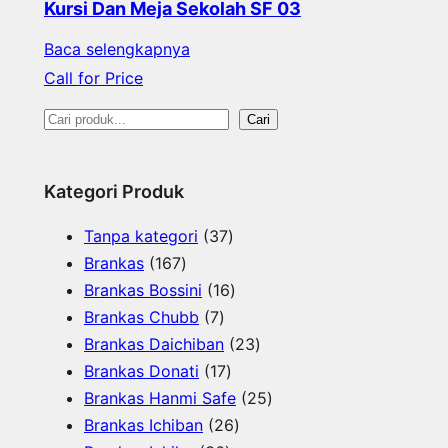
Kursi Dan Meja Sekolah SF 03
Baca selengkapnya
Call for Price
S
Cari
e
a
Kategori Produk
r
3
Tanpa kategori
37
c
1
7
Brankas
167
h
6
P
1
Brankas Bossini
16
7
7
r
6
Brankas Chubb
7
P
P
o
P
2
Brankas Daichiban
23
r
r
1
d
r
3
Brankas Donati
17
o
o
7
u
o
P
2
Brankas Hanmi Safe
25
d
d
P
k
d
2
r
5
Brankas Ichiban
26