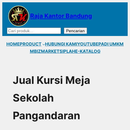
Lewati
ke
Raja Kantor Bandung
konten
Cari
Pencarian
HOME
PRODUCT
HUBUNGI KAMI
YOUTUBE
PADI UMKM
MBIZMARKET
SIPLAH
E-KATALOG
Jual Kursi Meja
Sekolah
Pangandaran