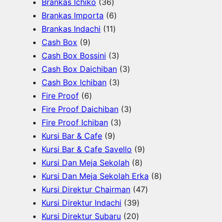
u
u
3
r
u
6
o
P
Brankas Ichiko
36
k
k
6
o
k
6
P
d
r
Brankas Importa
6
P
d
1
P
r
u
o
Brankas Indachi
11
9
r
u
1
r
o
k
d
Cash Box
9
P
o
k
P
o
d
3
u
Cash Box Bossini
3
r
d
r
d
u
P
3
k
Cash Box Daichiban
3
o
u
o
u
k
r
3
P
Cash Box Ichiban
3
d
6
k
d
k
o
P
r
Fire Proof
6
u
P
u
d
r
o
3
Fire Proof Daichiban
3
k
r
k
u
o
3
d
P
Fire Proof Ichiban
3
o
9
k
d
P
u
r
Kursi Bar & Cafe
9
d
P
u
r
k
o
9
Kursi Bar & Cafe Savello
9
u
r
k
o
d
8
P
Kursi Dan Meja Sekolah
8
k
o
d
u
P
r
8
Kursi Dan Meja Sekolah Erka
8
d
u
k
r
o
4
P
Kursi Direktur Chairman
47
u
k
3
o
d
7
r
Kursi Direktur Indachi
39
k
2
9
d
u
P
o
Kursi Direktur Subaru
20