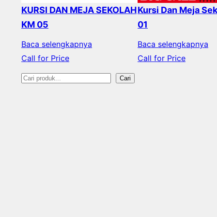
KURSI DAN MEJA SEKOLAH
Kursi Dan Meja Se
KM 05
01
Baca selengkapnya
Baca selengkapnya
Call for Price
Call for Price
S
Cari
e
a
r
c
h