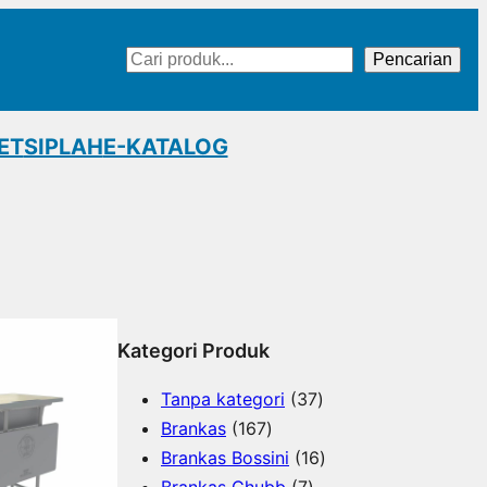
Cari
Pencarian
ET
SIPLAH
E-KATALOG
Kategori Produk
3
Tanpa kategori
37
1
7
Brankas
167
6
P
1
Brankas Bossini
16
7
7
r
6