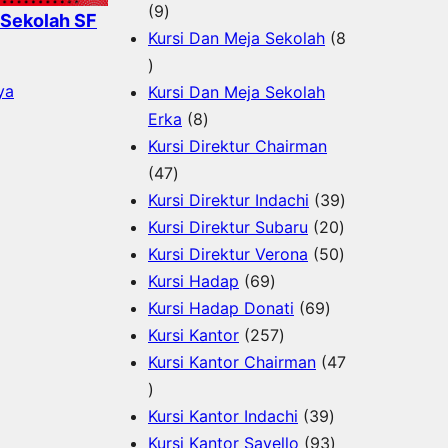
9
u
r
k
o
d
9
 Sekolah SF
P
k
o
d
u
Kursi Dan Meja Sekolah
8
8
r
d
u
k
P
o
u
k
ya
Kursi Dan Meja Sekolah
r
d
8
k
Erka
8
o
u
P
Kursi Direktur Chairman
d
k
4
r
47
u
7
o
3
Kursi Direktur Indachi
39
k
P
d
2
9
Kursi Direktur Subaru
20
r
u
0
5
P
Kursi Direktur Verona
50
o
k
6
P
0
r
Kursi Hadap
69
d
9
6
r
P
o
Kursi Hadap Donati
69
u
P
2
9
o
r
d
Kursi Kantor
257
k
r
5
P
d
o
u
Kursi Kantor Chairman
47
4
o
7
r
u
d
k
7
d
P
o
3
k
u
Kursi Kantor Indachi
39
P
u
r
d
9
9
k
Kursi Kantor Savello
93