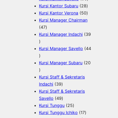
r
k
o
u
2
P
3
Kursi Kantor Subaru
28
o
d
k
8
5
r
P
Kursi Kantor Verona
50
d
u
P
0
o
r
Kursi Manager Chairman
u
4
k
r
P
d
o
47
k
7
o
r
u
d
Kursi Manager Indachi
39
3
P
d
o
k
u
9
r
u
d
k
Kursi Manager Savello
44
P
4
o
k
u
r
4
d
k
Kursi Manager Subaru
20
o
P
2
u
d
r
0
k
Kursi Staff & Sekretaris
u
o
P
3
Indachi
39
k
d
r
9
Kursi Staff & Sekretaris
u
o
P
4
Savello
49
k
d
r
9
2
Kursi Tunggu
25
u
o
P
5
1
Kursi Tunggu Ichiko
17