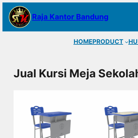
Lewati
Raja Kantor Bandung
ke
konten
HOME
PRODUCT
HU
Jual Kursi Meja Sekola