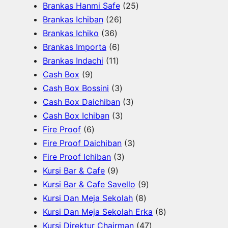
o
o
7
u
o
P
2
Brankas Hanmi Safe
25
d
d
P
k
d
2
r
5
Brankas Ichiban
26
u
u
3
r
u
6
o
P
Brankas Ichiko
36
k
k
6
o
k
6
P
d
r
Brankas Importa
6
P
d
1
P
r
u
o
Brankas Indachi
11
9
r
u
1
r
o
k
d
Cash Box
9
P
o
k
P
o
d
3
u
Cash Box Bossini
3
r
d
r
d
u
P
3
k
Cash Box Daichiban
3
o
u
o
u
k
r
3
P
Cash Box Ichiban
3
d
6
k
d
k
o
P
r
Fire Proof
6
u
P
u
d
r
o
3
Fire Proof Daichiban
3
k
r
k
u
o
3
d
P
Fire Proof Ichiban
3
o
9
k
d
P
u
r
Kursi Bar & Cafe
9
d
P
u
r
k
o
9
Kursi Bar & Cafe Savello
9
u
r
k
o
d
8
P
Kursi Dan Meja Sekolah
8
k
o
d
u
P
r
8
Kursi Dan Meja Sekolah Erka
8
d
u
k
r
o
4
P
Kursi Direktur Chairman
47