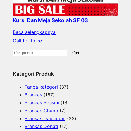
Kursi Dan Meja Sekolah SF 03
Baca selengkapnya
Call for Price
S
Cari
e
a
Kategori Produk
r
3
Tanpa kategori
37
c
1
7
Brankas
167
h
6
P
1
Brankas Bossini
16
7
7
r
6
Brankas Chubb
7
P
P
o
P
2
Brankas Daichiban
23
r
r
1
d
r
3
Brankas Donati
17