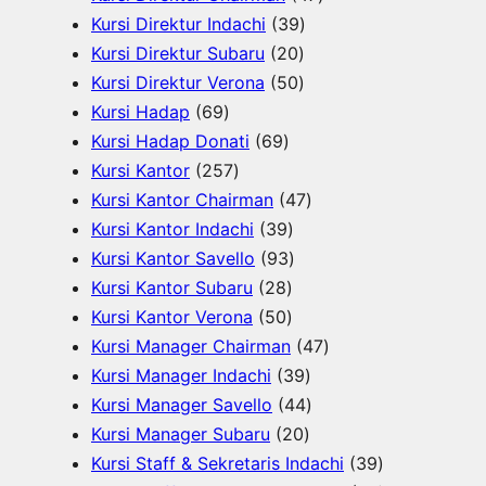
u
k
3
o
d
7
r
Kursi Direktur Indachi
39
k
2
9
d
u
P
o
Kursi Direktur Subaru
20
0
5
P
u
k
r
d
Kursi Direktur Verona
50
6
P
0
r
k
o
u
Kursi Hadap
69
9
6
r
P
o
d
k
Kursi Hadap Donati
69
P
2
9
o
r
d
u
Kursi Kantor
257
r
5
P
d
o
u
4
k
Kursi Kantor Chairman
47
o
7
r
3
u
d
k
7
Kursi Kantor Indachi
39
d
P
o
9
9
k
u
P
Kursi Kantor Savello
93
u
r
d
2
P
3
k
r
Kursi Kantor Subaru
28
k
o
u
8
5
r
P
o
Kursi Kantor Verona
50
d
k
P
0
o
r
d
4
Kursi Manager Chairman
47
u
r
P
d
o
3
u
7
Kursi Manager Indachi
39
k
o
r
u
d
9
k
4
P
Kursi Manager Savello
44
d
o
k
u
2
P
4
r
Kursi Manager Subaru
20
u
d
k
0
r
P
o
3
Kursi Staff & Sekretaris Indachi
39