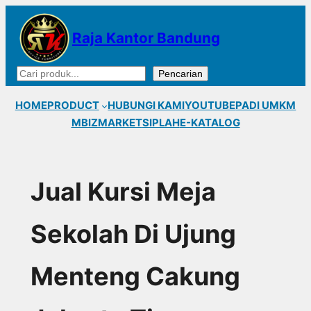
Lewati
ke
Raja Kantor Bandung
konten
Cari
Pencarian
HOME
PRODUCT
HUBUNGI KAMI
YOUTUBE
PADI UMKM
MBIZMARKET
SIPLAH
E-KATALOG
Jual Kursi Meja
Sekolah Di Ujung
Menteng Cakung