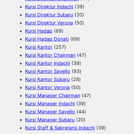
u
k
3
o
d
7
r
Kursi Direktur Indachi
39
k
2
9
d
u
P
o
Kursi Direktur Subaru
20
0
5
P
u
k
r
d
Kursi Direktur Verona
50
6
P
0
r
k
o
u
Kursi Hadap
69
9
6
r
P
o
d
k
Kursi Hadap Donati
69
P
2
9
o
r
d
u
Kursi Kantor
257
r
5
P
d
o
u
4
k
Kursi Kantor Chairman
47
o
7
r
3
u
d
k
7
Kursi Kantor Indachi
39
d
P
o
9
9
k
u
P
Kursi Kantor Savello
93
u
r
d
2
P
3
k
r
Kursi Kantor Subaru
28
k
o
u
8
5
r
P
o
Kursi Kantor Verona
50
d
k
P
0
o
r
d
4
Kursi Manager Chairman
47
u
r
P
d
o
3
u
7
Kursi Manager Indachi
39
k
o
r
u
d
9
k
4
P
Kursi Manager Savello
44
d
o
k
u
2
P
4
r
Kursi Manager Subaru
20
u
d
k
0
r
P
o
3
Kursi Staff & Sekretaris Indachi
39