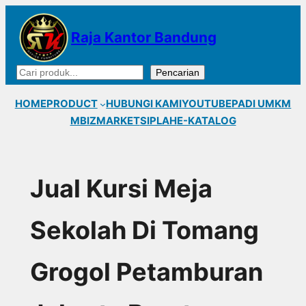
Lewati
ke
Raja Kantor Bandung
konten
Cari
Pencarian
HOME
PRODUCT
HUBUNGI KAMI
YOUTUBE
PADI UMKM
MBIZMARKET
SIPLAH
E-KATALOG
Jual Kursi Meja
Sekolah Di Tomang
Grogol Petamburan