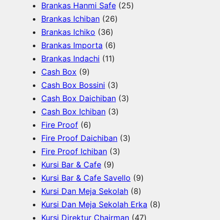
o
o
7
u
o
P
2
Brankas Hanmi Safe
25
d
d
P
k
d
2
r
5
Brankas Ichiban
26
u
u
3
r
u
6
o
P
Brankas Ichiko
36
k
k
6
o
k
6
P
d
r
Brankas Importa
6
P
d
1
P
r
u
o
Brankas Indachi
11
9
r
u
1
r
o
k
d
Cash Box
9
P
o
k
P
o
d
3
u
Cash Box Bossini
3
r
d
r
d
u
P
3
k
Cash Box Daichiban
3
o
u
o
u
k
r
3
P
Cash Box Ichiban
3
d
6
k
d
k
o
P
r
Fire Proof
6
u
P
u
d
r
o
3
Fire Proof Daichiban
3
k
r
k
u
o
3
d
P
Fire Proof Ichiban
3
o
9
k
d
P
u
r
Kursi Bar & Cafe
9
d
P
u
r
k
o
9
Kursi Bar & Cafe Savello
9
u
r
k
o
d
8
P
Kursi Dan Meja Sekolah
8
k
o
d
u
P
r
8
Kursi Dan Meja Sekolah Erka
8
d
u
k
r
o
4
P
Kursi Direktur Chairman
47