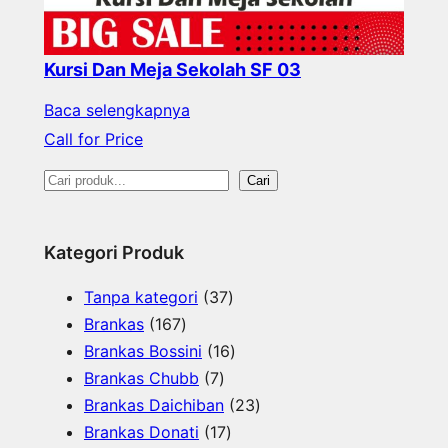
Kursi Dan Meja Sekolah SF 03
Baca selengkapnya
Call for Price
S
Cari
e
a
Kategori Produk
r
3
Tanpa kategori
37
c
1
7
Brankas
167
h
6
P
1
Brankas Bossini
16
7
7
r
6
Brankas Chubb
7
P
P
o
P
2
Brankas Daichiban
23
r
r
1
d
r
3
Brankas Donati
17