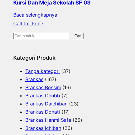
Kursi Dan Meja Sekolah SF 03
Baca selengkapnya
Call for Price
S
Cari
e
a
Kategori Produk
r
3
Tanpa kategori
37
c
1
7
Brankas
167
h
6
P
1
Brankas Bossini
16
7
7
r
6
Brankas Chubb
7
P
P
o
P
2
Brankas Daichiban
23
r
r
1
d
r
3
Brankas Donati
17
o
o
7
u
o
P
2
Brankas Hanmi Safe
25
d
d
P
k
d
2
r
5
Brankas Ichiban
26