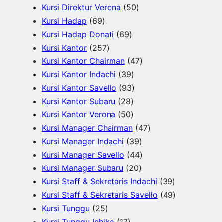
0
5
P
u
k
r
d
Kursi Direktur Verona
50
6
P
0
r
k
o
u
Kursi Hadap
69
9
6
r
P
o
d
k
Kursi Hadap Donati
69
P
2
9
o
r
d
u
Kursi Kantor
257
r
5
P
d
o
u
4
k
Kursi Kantor Chairman
47
o
7
r
3
u
d
k
7
Kursi Kantor Indachi
39
d
P
o
9
9
k
u
P
Kursi Kantor Savello
93
u
r
d
2
P
3
k
r
Kursi Kantor Subaru
28
k
o
u
8
5
r
P
o
Kursi Kantor Verona
50
d
k
P
0
o
r
d
4
Kursi Manager Chairman
47
u
r
P
d
o
3
u
7
Kursi Manager Indachi
39
k
o
r
u
d
9
k
4
P
Kursi Manager Savello
44
d
o
k
u
2
P
4
r
Kursi Manager Subaru
20
u
d
k
0
r
P
o
3
Kursi Staff & Sekretaris Indachi
39
k
u
P
o
r
d
9
4
Kursi Staff & Sekretaris Savello
49
2
k
r
d
o
u
P
9
Kursi Tunggu
25
5
1
o
u
d
k
r
P
Kursi Tunggu Ichiko
17