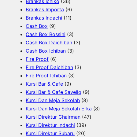
u
u
3
r
u
6
o
P
Brankas Ichiko
36
k
k
6
o
k
6
P
d
r
Brankas Importa
6
P
d
1
P
r
u
o
Brankas Indachi
11
9
r
u
1
r
o
k
d
Cash Box
9
P
o
k
P
o
d
3
u
Cash Box Bossini
3
r
d
r
d
u
P
3
k
Cash Box Daichiban
3
o
u
o
u
k
r
3
P
Cash Box Ichiban
3
d
6
k
d
k
o
P
r
Fire Proof
6
u
P
u
d
r
o
3
Fire Proof Daichiban
3
k
r
k
u
o
3
d
P
Fire Proof Ichiban
3
o
9
k
d
P
u
r
Kursi Bar & Cafe
9
d
P
u
r
k
o
9
Kursi Bar & Cafe Savello
9
u
r
k
o
d
8
P
Kursi Dan Meja Sekolah
8
k
o
d
u
P
r
8
Kursi Dan Meja Sekolah Erka
8
d
u
k
r
o
4
P
Kursi Direktur Chairman
47
u
k
3
o
d
7
r
Kursi Direktur Indachi
39
k
2
9
d
u
P
o
Kursi Direktur Subaru
20