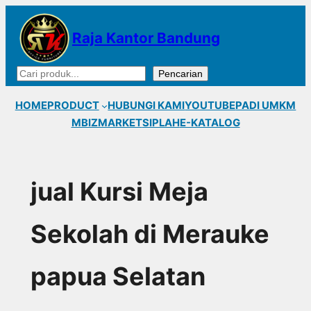
Lewati
ke
Raja Kantor Bandung
konten
Cari
Pencarian
HOME
PRODUCT
HUBUNGI KAMI
YOUTUBE
PADI UMKM
MBIZMARKET
SIPLAH
E-KATALOG
jual Kursi Meja
Sekolah di Merauke
papua Selatan