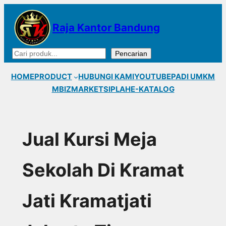
Lewati
ke
Raja Kantor Bandung
konten
Cari
Pencarian
HOME
PRODUCT
HUBUNGI KAMI
YOUTUBE
PADI UMKM
MBIZMARKET
SIPLAH
E-KATALOG
Jual Kursi Meja
Sekolah Di Kramat
Jati Kramatjati