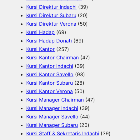
u
k
3
o
d
7
r
Kursi Direktur Indachi
39
k
2
9
d
u
P
o
Kursi Direktur Subaru
20
0
5
P
u
k
r
d
Kursi Direktur Verona
50
6
P
0
r
k
o
u
Kursi Hadap
69
9
6
r
P
o
d
k
Kursi Hadap Donati
69
P
2
9
o
r
d
u
Kursi Kantor
257
r
5
P
d
o
u
4
k
Kursi Kantor Chairman
47
o
7
r
3
u
d
k
7
Kursi Kantor Indachi
39
d
P
o
9
9
k
u
P
Kursi Kantor Savello
93
u
r
d
2
P
3
k
r
Kursi Kantor Subaru
28
k
o
u
8
5
r
P
o
Kursi Kantor Verona
50
d
k
P
0
o
r
d
4
Kursi Manager Chairman
47
u
r
P
d
o
3
u
7
Kursi Manager Indachi
39
k
o
r
u
d
9
k
4
P
Kursi Manager Savello
44
d
o
k
u
2
P
4
r
Kursi Manager Subaru
20
u
d
k
0
r
P
o
3
Kursi Staff & Sekretaris Indachi
39