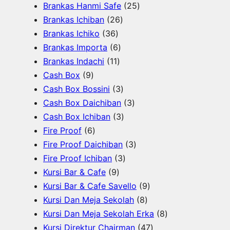
o
o
7
u
o
P
2
Brankas Hanmi Safe
25
d
d
P
k
d
2
r
5
Brankas Ichiban
26
u
u
3
r
u
6
o
P
Brankas Ichiko
36
k
k
6
o
k
6
P
d
r
Brankas Importa
6
P
d
1
P
r
u
o
Brankas Indachi
11
9
r
u
1
r
o
k
d
Cash Box
9
P
o
k
P
o
d
3
u
Cash Box Bossini
3
r
d
r
d
u
P
3
k
Cash Box Daichiban
3
o
u
o
u
k
r
3
P
Cash Box Ichiban
3
d
6
k
d
k
o
P
r
Fire Proof
6
u
P
u
d
r
o
3
Fire Proof Daichiban
3
k
r
k
u
o
3
d
P
Fire Proof Ichiban
3
o
9
k
d
P
u
r
Kursi Bar & Cafe
9
d
P
u
r
k
o
9
Kursi Bar & Cafe Savello
9
u
r
k
o
d
8
P
Kursi Dan Meja Sekolah
8
k
o
d
u
P
r
8
Kursi Dan Meja Sekolah Erka
8
d
u
k
r
o
4
P
Kursi Direktur Chairman
47