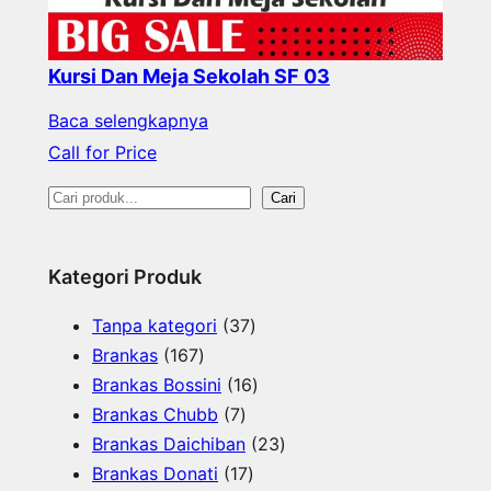
Kursi Dan Meja Sekolah SF 03
Baca selengkapnya
Call for Price
S
Cari
e
a
Kategori Produk
r
3
Tanpa kategori
37
c
1
7
Brankas
167
h
6
P
1
Brankas Bossini
16
7
7
r
6
Brankas Chubb
7
P
P
o
P
2
Brankas Daichiban
23
r
r
1
d
r
3
Brankas Donati
17