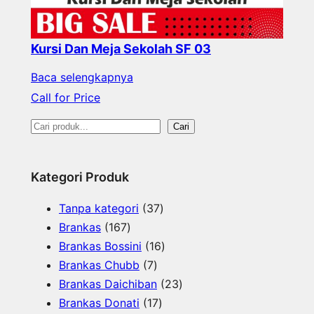
Kursi Dan Meja Sekolah SF 03
Baca selengkapnya
Call for Price
S
Cari
e
a
Kategori Produk
r
3
Tanpa kategori
37
c
1
7
Brankas
167
h
6
P
1
Brankas Bossini
16
7
7
r
6
Brankas Chubb
7
P
P
o
P
2
Brankas Daichiban
23
r
r
1
d
r
3
Brankas Donati
17