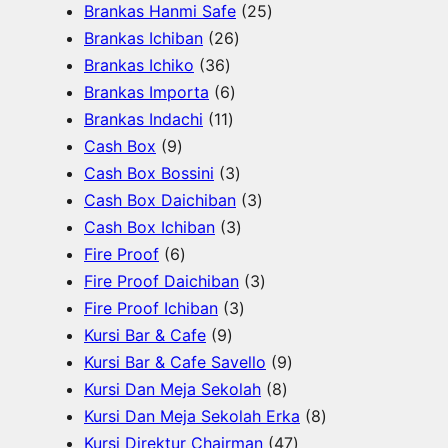
o
o
7
u
o
P
2
Brankas Hanmi Safe
25
d
d
P
k
d
2
r
5
Brankas Ichiban
26
u
u
3
r
u
6
o
P
Brankas Ichiko
36
k
k
6
o
k
6
P
d
r
Brankas Importa
6
P
d
1
P
r
u
o
Brankas Indachi
11
9
r
u
1
r
o
k
d
Cash Box
9
P
o
k
P
o
d
3
u
Cash Box Bossini
3
r
d
r
d
u
P
3
k
Cash Box Daichiban
3
o
u
o
u
k
r
3
P
Cash Box Ichiban
3
d
6
k
d
k
o
P
r
Fire Proof
6
u
P
u
d
r
o
3
Fire Proof Daichiban
3
k
r
k
u
o
3
d
P
Fire Proof Ichiban
3
o
9
k
d
P
u
r
Kursi Bar & Cafe
9
d
P
u
r
k
o
9
Kursi Bar & Cafe Savello
9
u
r
k
o
d
8
P
Kursi Dan Meja Sekolah
8
k
o
d
u
P
r
8
Kursi Dan Meja Sekolah Erka
8
d
u
k
r
o
4
P
Kursi Direktur Chairman
47