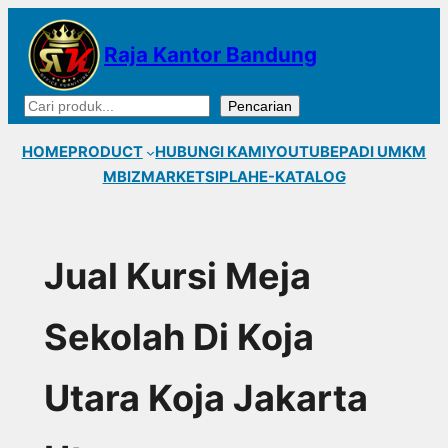
Lewati
ke
Raja Kantor Bandung
konten
Cari
Pencarian
HOME
PRODUCT
HUBUNGI KAMI
YOUTUBE
PADI UMKM
MBIZMARKET
SIPLAH
E-KATALOG
Jual Kursi Meja
Sekolah Di Koja
Utara Koja Jakarta