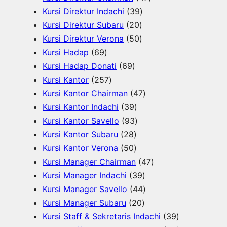
u
k
3
o
d
7
r
Kursi Direktur Indachi
39
k
2
9
d
u
P
o
Kursi Direktur Subaru
20
0
5
P
u
k
r
d
Kursi Direktur Verona
50
6
P
0
r
k
o
u
Kursi Hadap
69
9
6
r
P
o
d
k
Kursi Hadap Donati
69
P
2
9
o
r
d
u
Kursi Kantor
257
r
5
P
d
o
u
4
k
Kursi Kantor Chairman
47
o
7
r
3
u
d
k
7
Kursi Kantor Indachi
39
d
P
o
9
9
k
u
P
Kursi Kantor Savello
93
u
r
d
2
P
3
k
r
Kursi Kantor Subaru
28
k
o
u
8
5
r
P
o
Kursi Kantor Verona
50
d
k
P
0
o
r
d
4
Kursi Manager Chairman
47
u
r
P
d
o
3
u
7
Kursi Manager Indachi
39
k
o
r
u
d
9
k
4
P
Kursi Manager Savello
44
d
o
k
u
2
P
4
r
Kursi Manager Subaru
20
u
d
k
0
r
P
o
3
Kursi Staff & Sekretaris Indachi
39