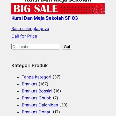
Kursi Dan Meja Sekolah SF 03
Baca selengkapnya
Call for Price
S
Cari
e
a
Kategori Produk
r
3
Tanpa kategori
37
c
1
7
Brankas
167
h
6
P
1
Brankas Bossini
16
7
7
r
6
Brankas Chubb
7
P
P
o
P
2
Brankas Daichiban
23
r
r
1
d
r
3
Brankas Donati
17