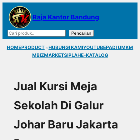
Lewati
ke
Raja Kantor Bandung
konten
Cari
Pencarian
HOME
PRODUCT
HUBUNGI KAMI
YOUTUBE
PADI UMKM
MBIZMARKET
SIPLAH
E-KATALOG
Jual Kursi Meja
Sekolah Di Galur
Johar Baru Jakarta