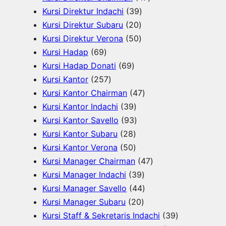
u
k
3
o
d
7
r
Kursi Direktur Indachi
39
k
2
9
d
u
P
o
Kursi Direktur Subaru
20
0
5
P
u
k
r
d
Kursi Direktur Verona
50
6
P
0
r
k
o
u
Kursi Hadap
69
9
6
r
P
o
d
k
Kursi Hadap Donati
69
P
2
9
o
r
d
u
Kursi Kantor
257
r
5
P
d
o
u
4
k
Kursi Kantor Chairman
47
o
7
r
3
u
d
k
7
Kursi Kantor Indachi
39
d
P
o
9
9
k
u
P
Kursi Kantor Savello
93
u
r
d
2
P
3
k
r
Kursi Kantor Subaru
28
k
o
u
8
5
r
P
o
Kursi Kantor Verona
50
d
k
P
0
o
r
d
4
Kursi Manager Chairman
47
u
r
P
d
o
3
u
7
Kursi Manager Indachi
39
k
o
r
u
d
9
k
4
P
Kursi Manager Savello
44
d
o
k
u
2
P
4
r
Kursi Manager Subaru
20
u
d
k
0
r
P
o
3
Kursi Staff & Sekretaris Indachi
39