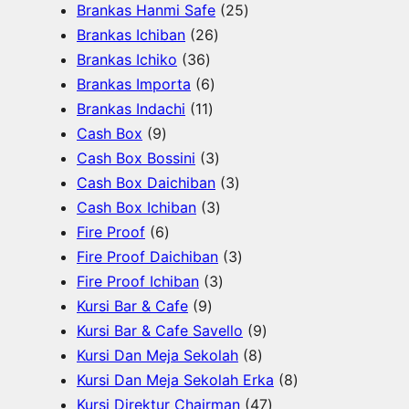
o
o
7
u
o
P
2
Brankas Hanmi Safe
25
d
d
P
k
d
2
r
5
Brankas Ichiban
26
u
u
3
r
u
6
o
P
Brankas Ichiko
36
k
k
6
o
k
6
P
d
r
Brankas Importa
6
P
d
1
P
r
u
o
Brankas Indachi
11
9
r
u
1
r
o
k
d
Cash Box
9
P
o
k
P
o
d
3
u
Cash Box Bossini
3
r
d
r
d
u
P
3
k
Cash Box Daichiban
3
o
u
o
u
k
r
3
P
Cash Box Ichiban
3
d
6
k
d
k
o
P
r
Fire Proof
6
u
P
u
d
r
o
3
Fire Proof Daichiban
3
k
r
k
u
o
3
d
P
Fire Proof Ichiban
3
o
9
k
d
P
u
r
Kursi Bar & Cafe
9
d
P
u
r
k
o
9
Kursi Bar & Cafe Savello
9
u
r
k
o
d
8
P
Kursi Dan Meja Sekolah
8
k
o
d
u
P
r
8
Kursi Dan Meja Sekolah Erka
8
d
u
k
r
o
4
P
Kursi Direktur Chairman
47