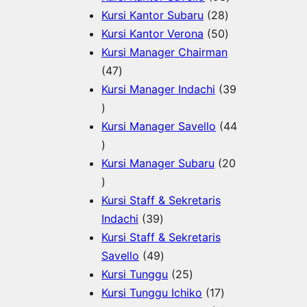
r
k
o
u
2
P
3
Kursi Kantor Subaru
28
o
d
k
8
5
r
P
Kursi Kantor Verona
50
d
u
P
0
o
r
Kursi Manager Chairman
u
4
k
r
P
d
o
47
k
7
o
r
u
d
Kursi Manager Indachi
39
3
P
d
o
k
u
9
r
u
d
k
Kursi Manager Savello
44
P
4
o
k
u
r
4
d
k
Kursi Manager Subaru
20
o
P
2
u
d
r
0
k
Kursi Staff & Sekretaris
u
o
P
3
Indachi
39
k
d
r
9
Kursi Staff & Sekretaris
u
o
P
4
Savello
49
k
d
r
9
2
Kursi Tunggu
25
u
o
P
5
1
Kursi Tunggu Ichiko
17