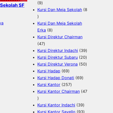
9
u
r
k
o
d
9
 Sekolah SF
P
k
o
d
u
Kursi Dan Meja Sekolah
8
8
r
d
u
k
P
o
u
k
ya
Kursi Dan Meja Sekolah
r
d
8
k
Erka
8
o
u
P
Kursi Direktur Chairman
d
k
4
r
47
u
7
o
3
Kursi Direktur Indachi
39
k
P
d
2
9
Kursi Direktur Subaru
20
r
u
0
5
P
Kursi Direktur Verona
50
o
k
6
P
0
r
Kursi Hadap
69
d
9
6
r
P
o
Kursi Hadap Donati
69
u
P
2
9
o
r
d
Kursi Kantor
257
k
r
5
P
d
o
u
Kursi Kantor Chairman
47
4
o
7
r
u
d
k
7
d
P
o
3
k
u
Kursi Kantor Indachi
39
P
u
r
d
9
9
k
Kursi Kantor Savello
93