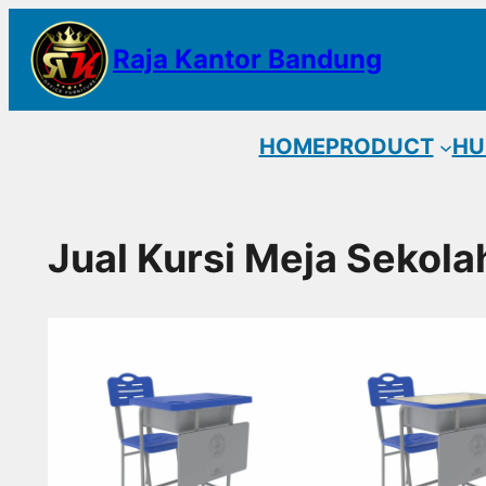
Lewati
Raja Kantor Bandung
ke
konten
HOME
PRODUCT
HU
Jual Kursi Meja Sekola