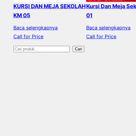
KURSI DAN MEJA SEKOLAH
Kursi Dan Meja Se
KM 05
01
Baca selengkapnya
Baca selengkapnya
Call for Price
Call for Price
S
Cari
e
a
r
c
h