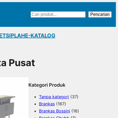
Cari
Pencarian
ET
SIPLAH
E-KATALOG
ta Pusat
Kategori Produk
3
Tanpa kategori
37
1
7
Brankas
167
6
P
1
Brankas Bossini
16
7
7
r
6