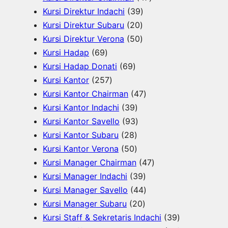
u
k
3
o
d
7
r
Kursi Direktur Indachi
39
k
2
9
d
u
P
o
Kursi Direktur Subaru
20
0
5
P
u
k
r
d
Kursi Direktur Verona
50
6
P
0
r
k
o
u
Kursi Hadap
69
9
6
r
P
o
d
k
Kursi Hadap Donati
69
P
2
9
o
r
d
u
Kursi Kantor
257
r
5
P
d
o
u
4
k
Kursi Kantor Chairman
47
o
7
r
3
u
d
k
7
Kursi Kantor Indachi
39
d
P
o
9
9
k
u
P
Kursi Kantor Savello
93
u
r
d
2
P
3
k
r
Kursi Kantor Subaru
28
k
o
u
8
5
r
P
o
Kursi Kantor Verona
50
d
k
P
0
o
r
d
4
Kursi Manager Chairman
47
u
r
P
d
o
3
u
7
Kursi Manager Indachi
39
k
o
r
u
d
9
k
4
P
Kursi Manager Savello
44
d
o
k
u
2
P
4
r
Kursi Manager Subaru
20
u
d
k
0
r
P
o
3
Kursi Staff & Sekretaris Indachi
39