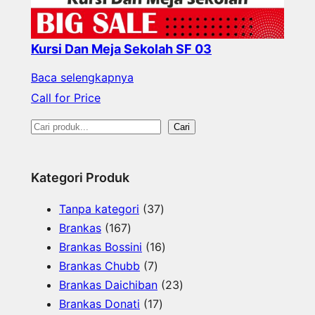
Kursi Dan Meja Sekolah SF 03
Baca selengkapnya
Call for Price
S
Cari
e
a
Kategori Produk
r
3
Tanpa kategori
37
c
1
7
Brankas
167
h
6
P
1
Brankas Bossini
16
7
7
r
6
Brankas Chubb
7
P
P
o
P
2
Brankas Daichiban
23
r
r
1
d
r
3
Brankas Donati
17