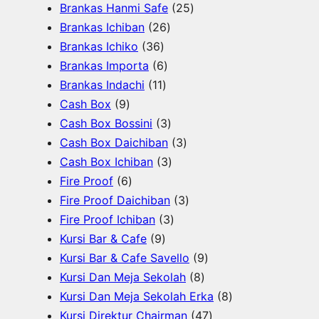
o
o
7
u
o
P
2
Brankas Hanmi Safe
25
d
d
P
k
d
2
r
5
Brankas Ichiban
26
u
u
3
r
u
6
o
P
Brankas Ichiko
36
k
k
6
o
k
6
P
d
r
Brankas Importa
6
P
d
1
P
r
u
o
Brankas Indachi
11
9
r
u
1
r
o
k
d
Cash Box
9
P
o
k
P
o
d
3
u
Cash Box Bossini
3
r
d
r
d
u
P
3
k
Cash Box Daichiban
3
o
u
o
u
k
r
3
P
Cash Box Ichiban
3
d
6
k
d
k
o
P
r
Fire Proof
6
u
P
u
d
r
o
3
Fire Proof Daichiban
3
k
r
k
u
o
3
d
P
Fire Proof Ichiban
3
o
9
k
d
P
u
r
Kursi Bar & Cafe
9
d
P
u
r
k
o
9
Kursi Bar & Cafe Savello
9
u
r
k
o
d
8
P
Kursi Dan Meja Sekolah
8
k
o
d
u
P
r
8
Kursi Dan Meja Sekolah Erka
8
d
u
k
r
o
4
P
Kursi Direktur Chairman
47