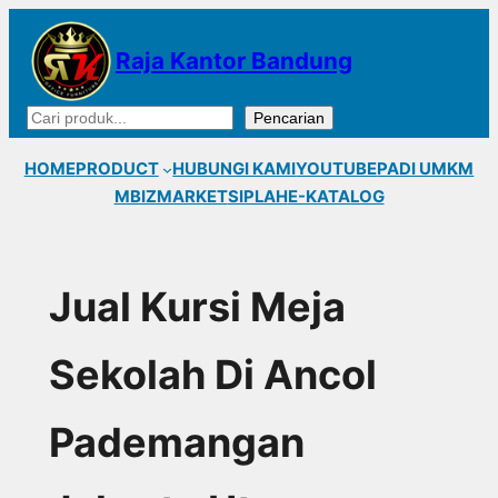
Lewati
ke
Raja Kantor Bandung
konten
Cari
Pencarian
HOME
PRODUCT
HUBUNGI KAMI
YOUTUBE
PADI UMKM
MBIZMARKET
SIPLAH
E-KATALOG
Jual Kursi Meja
Sekolah Di Ancol
Pademangan