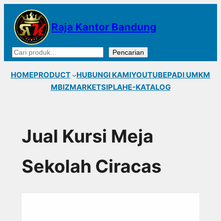
Lewati
ke
Raja Kantor Bandung
konten
Cari
Pencarian
HOME
PRODUCT
HUBUNGI KAMI
YOUTUBE
PADI UMKM
MBIZMARKET
SIPLAH
E-KATALOG
Jual Kursi Meja
Sekolah Ciracas