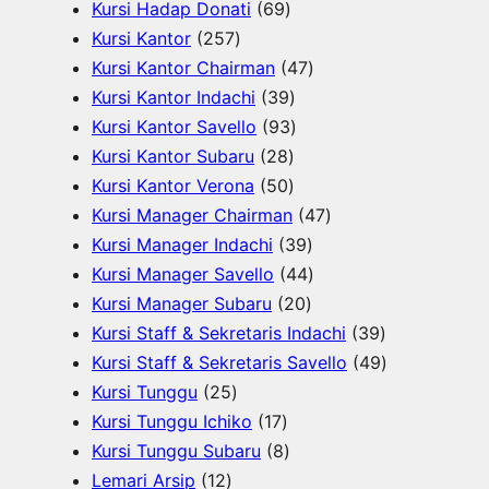
9
6
r
P
o
d
k
Kursi Hadap Donati
69
P
2
9
o
r
d
u
Kursi Kantor
257
r
5
P
d
o
u
4
k
Kursi Kantor Chairman
47
o
7
r
3
u
d
k
7
Kursi Kantor Indachi
39
d
P
o
9
9
k
u
P
Kursi Kantor Savello
93
u
r
d
2
P
3
k
r
Kursi Kantor Subaru
28
k
o
u
8
5
r
P
o
Kursi Kantor Verona
50
d
k
P
0
o
r
d
4
Kursi Manager Chairman
47
u
r
P
d
o
3
u
7
Kursi Manager Indachi
39
k
o
r
u
d
9
k
4
P
Kursi Manager Savello
44
d
o
k
u
2
P
4
r
Kursi Manager Subaru
20
u
d
k
0
r
P
o
3
Kursi Staff & Sekretaris Indachi
39
k
u
P
o
r
d
9
4
Kursi Staff & Sekretaris Savello
49
2
k
r
d
o
u
P
9
Kursi Tunggu
25
5
1
o
u
d
k
r
P
Kursi Tunggu Ichiko
17
P
7
8
d
k
u
o
r
Kursi Tunggu Subaru
8
1
r
P
P
u
k
d
o
Lemari Arsip
12