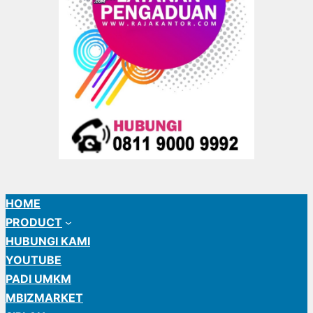
HOME
PRODUCT
HUBUNGI KAMI
YOUTUBE
PADI UMKM
MBIZMARKET