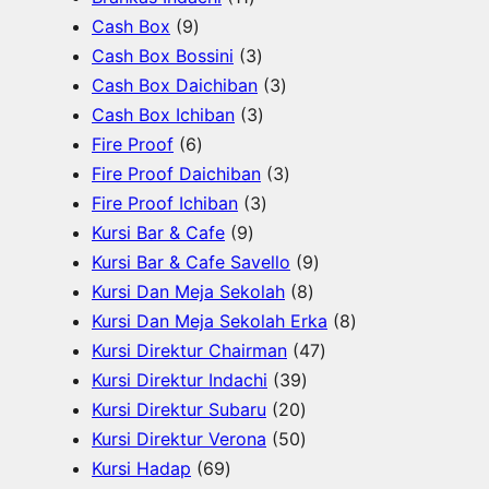
9
r
u
1
r
o
k
d
Cash Box
9
P
o
k
P
o
d
3
u
Cash Box Bossini
3
r
d
r
d
u
P
3
k
Cash Box Daichiban
3
o
u
o
u
k
r
3
P
Cash Box Ichiban
3
d
6
k
d
k
o
P
r
Fire Proof
6
u
P
u
d
r
o
3
Fire Proof Daichiban
3
k
r
k
u
o
3
d
P
Fire Proof Ichiban
3
o
9
k
d
P
u
r
Kursi Bar & Cafe
9
d
P
u
r
k
o
9
Kursi Bar & Cafe Savello
9
u
r
k
o
d
8
P
Kursi Dan Meja Sekolah
8
k
o
d
u
P
r
8
Kursi Dan Meja Sekolah Erka
8
d
u
k
r
o
4
P
Kursi Direktur Chairman
47
u
k
3
o
d
7
r
Kursi Direktur Indachi
39
k
2
9
d
u
P
o
Kursi Direktur Subaru
20
0
5
P
u
k
r
d
Kursi Direktur Verona
50
6
P
0
r
k
o
u
Kursi Hadap
69