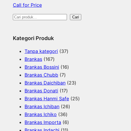
Call for Price
S
Cari
e
a
Kategori Produk
r
3
Tanpa kategori
37
c
1
7
Brankas
167
h
6
P
1
Brankas Bossini
16
7
7
r
6
Brankas Chubb
7
P
P
o
P
2
Brankas Daichiban
23
r
r
1
d
r
3
Brankas Donati
17
o
o
7
u
o
P
2
Brankas Hanmi Safe
25
d
d
P
k
d
2
r
5
Brankas Ichiban
26
u
u
3
r
u
6
o
P
Brankas Ichiko
36
k
k
6
o
k
6
P
d
r
Brankas Importa
6
P
d
1
P
r
u
o
Brankas Indachi
11