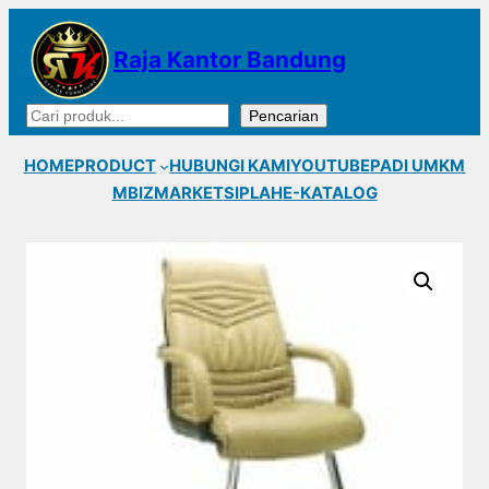
Lewati
ke
Raja Kantor Bandung
konten
Cari
Pencarian
HOME
PRODUCT
HUBUNGI KAMI
YOUTUBE
PADI UMKM
MBIZMARKET
SIPLAH
E-KATALOG