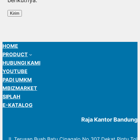
berikutnya.
HOME
PRODUCT
HUBUNGI KAMI
YOUTUBE
PADI UMKM
MBIZMARKET
SIPLAH
E-KATALOG
Raja Kantor Bandung
Jl. Terusan Buah Batu Cipagalo No 307 Dekat Pintu Tol