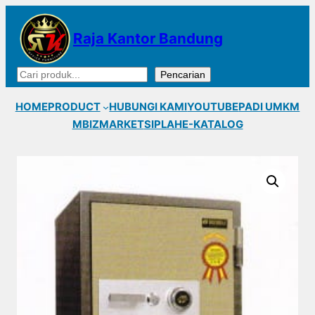
Lewati
ke
Raja Kantor Bandung
konten
Cari
Pencarian
HOME
PRODUCT
HUBUNGI KAMI
YOUTUBE
PADI UMKM
MBIZMARKET
SIPLAH
E-KATALOG