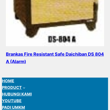
Brankas Fire Resistant Safe Daichiban DS 804
A (Alarm)
HOME
PRODUCT
HUBUNGI KAMI
YOUTUBE
PADI UMKM