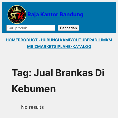
Lewati
ke
Raja Kantor Bandung
konten
Cari
Pencarian
HOME
PRODUCT
HUBUNGI KAMI
YOUTUBE
PADI UMKM
MBIZMARKET
SIPLAH
E-KATALOG
Tag:
Jual Brankas Di
Kebumen
No results