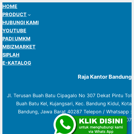
HOME
PRODUCT
HUBUNGI KAMI
YOUTUBE
PADI UMKM
MBIZMARKET
SIPLAH
E-KATALOG
Raja Kantor Bandung
Jl. Terusan Buah Batu Cipagalo No 307 Dekat Pintu Tol
Buah Batu Kel, Kujangsari, Kec. Bandung Kidul, Kota
Bandung, Jawa Barat 40287 Telepon / Whatsapp :
0822 1003 0307