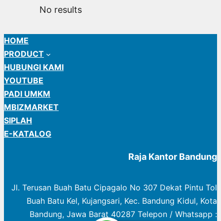
No results
HOME
PRODUCT
HUBUNGI KAMI
YOUTUBE
PADI UMKM
MBIZMARKET
SIPLAH
E-KATALOG
Raja Kantor Bandung
Jl. Terusan Buah Batu Cipagalo No 307 Dekat Pintu Tol
Buah Batu Kel, Kujangsari, Kec. Bandung Kidul, Kota
Bandung, Jawa Barat 40287 Telepon / Whatsapp :