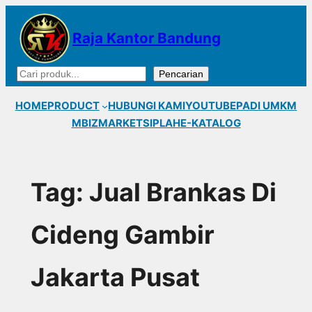
Lewati
ke
Raja Kantor Bandung
konten
Cari
Pencarian
HOME
PRODUCT
HUBUNGI KAMI
YOUTUBE
PADI UMKM
MBIZMARKET
SIPLAH
E-KATALOG
Tag:
Jual Brankas Di
Cideng Gambir
Jakarta Pusat