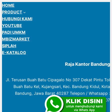
HOME
PRODUCT
HUBUNGI KAMI
YOUTUBE
PADI UMKM
MBIZMARKET
SIPLAH
E-KATALOG
Raja Kantor Bandung
Jl. Terusan Buah Batu Cipagalo No 307 Dekat Pintu Tol
Buah Batu Kel, Kujangsari, Kec. Bandung Kidul, Kota
Bandung, Jawa Barat 40287 Telepon / Whatsapp :
0822 1003 0307