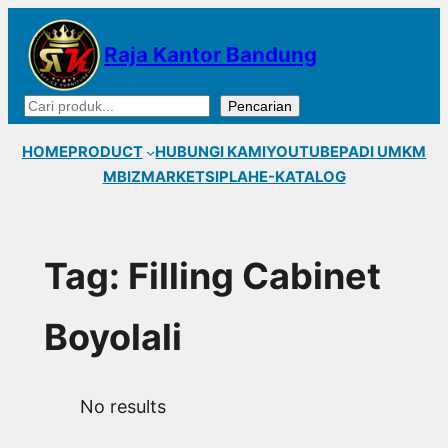
Lewati
ke
Raja Kantor Bandung
konten
Cari
Pencarian
HOME
PRODUCT
HUBUNGI KAMI
YOUTUBE
PADI UMKM
MBIZMARKET
SIPLAH
E-KATALOG
Tag:
Filling Cabinet
Boyolali
No results