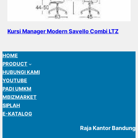
Kursi Manager Modern Savello Combi LTZ
HOME
PRODUCT
HUBUNGI KAMI
YOUTUBE
PADI UMKM
MBIZMARKET
SIPLAH
E-KATALOG
Raja Kantor Bandung