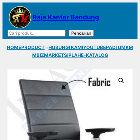
Lewati
ke
Raja Kantor Bandung
konten
Cari
Pencarian
HOME
PRODUCT
HUBUNGI KAMI
YOUTUBE
PADI UMKM
MBIZMARKET
SIPLAH
E-KATALOG