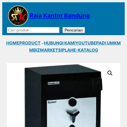
Lewati
ke
Raja Kantor Bandung
konten
Cari
Pencarian
HOME
PRODUCT
HUBUNGI KAMI
YOUTUBE
PADI UMKM
MBIZMARKET
SIPLAH
E-KATALOG