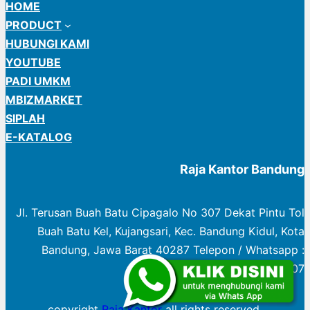
HOME
PRODUCT
HUBUNGI KAMI
YOUTUBE
PADI UMKM
MBIZMARKET
SIPLAH
E-KATALOG
Raja Kantor Bandung
Jl. Terusan Buah Batu Cipagalo No 307 Dekat Pintu Tol
Buah Batu Kel, Kujangsari, Kec. Bandung Kidul, Kota
Bandung, Jawa Barat 40287 Telepon / Whatsapp :
0822 1003 0307
copyright
Raja Kantor
all rights reserved.